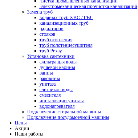
Чистка промышленных канализаций
Электромеханическая прочистка канализаций
Замена труб
водяных труб ХВС / ГВС
канализационных труб
радиаторов
стояков
труб отопления
труб полотенцесушителя
труб Рехау
Установка сантехники
фильтра для воды
душевой кабины
ванны
раковины
унитаза
счетчиков воды
смесителя
инсталляции унитаза
водонагревателя
Подключение стиральной машины
Подключение посудомоечной машины
Цены
Акции
Наши работы